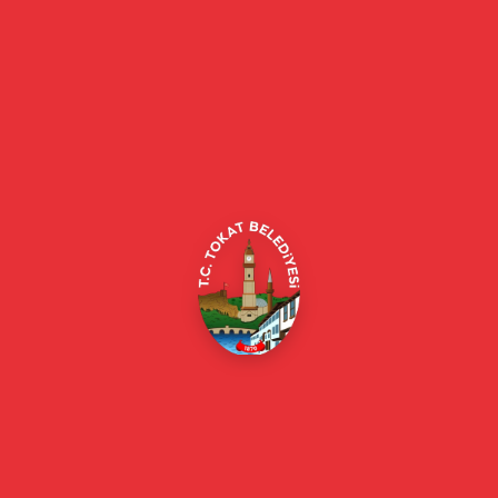
Tokat Belediyesi resmi web sitesi. Duyurular, haberler, etkinlikler,
projeler, belediye hizmetleri, vefat ilanları ve daha fazlası hakkında
güncel bilgiler.
Alipaşa, Gaziosmanpaşa Blv. No:184, 60100
Merkez/Tokat Merkez/Tokat
(0356) 214 22 20 / 153
beyazmasa@tokat.bel.tr
E-Belediye
Online Borç Ödeme
Başkan