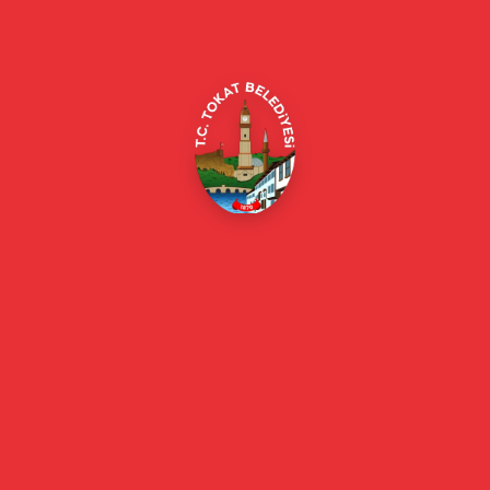
Merkez/Tokat Merkez/Tokat
(0356) 214 22 20 / 153
beyazmasa@tokat.bel.tr
E-Belediye
Online Borç Ödeme
Başkan
Başkanın Özgeçmişi
Başkanın Mesajı
Başkan Fotoğrafları
Başkan Yardımcıları
Kurumsal
Eski Başkanlar
Meclis Üyeleri
Belediye Encümeni
Birim Müdürleri
Mahalle Muhtarlarımız