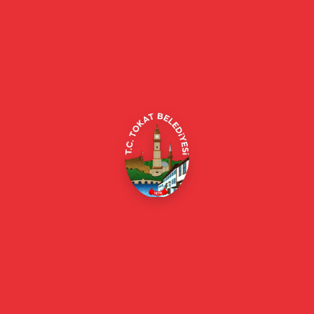
Tokat Belediyesi resmi web sitesi. Duyurular, haberler, etkinlikler,
projeler, belediye hizmetleri, vefat ilanları ve daha fazlası hakkında
güncel bilgiler.
Alipaşa, Gaziosmanpaşa Blv. No:184, 60100
Merkez/Tokat Merkez/Tokat
(0356) 214 22 20 / 153
beyazmasa@tokat.bel.tr
E-Belediye
Online Borç Ödeme
Başkan
Başkanın Özgeçmişi
Başkanın Mesajı
Başkan Fotoğrafları
Başkan Yardımcıları