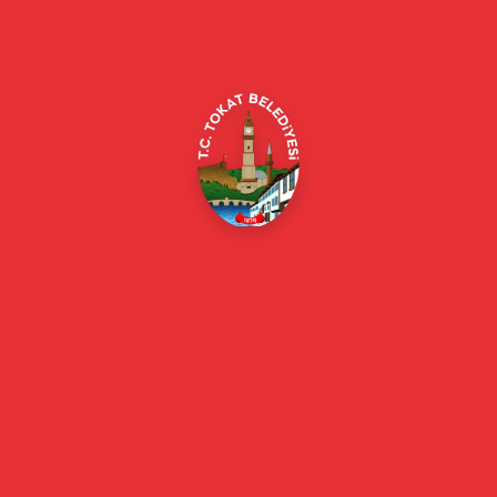
Alipaşa, Gaziosmanpaşa Blv. No:184, 60100
Merkez/Tokat Merkez/Tokat
(0356) 214 22 20 / 153
beyazmasa@tokat.bel.tr
E-Belediye
Online Borç Ödeme
Başkan
Başkanın Özgeçmişi
Başkanın Mesajı
Başkan Fotoğrafları
Başkan Yardımcıları
Kurumsal
Eski Başkanlar
Meclis Üyeleri
Belediye Encümeni
Birim Müdürleri