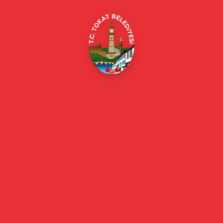
E-Belediye
Online Borç Ödeme
Başkan
Başkanın Özgeçmişi
Başkanın Mesajı
Başkan Fotoğrafları
Başkan Yardımcıları
Kurumsal
Eski Başkanlar
Meclis Üyeleri
Belediye Encümeni
Birim Müdürleri
Mahalle Muhtarlarımız
Faaliyet Raporları
Güncel
Haberler