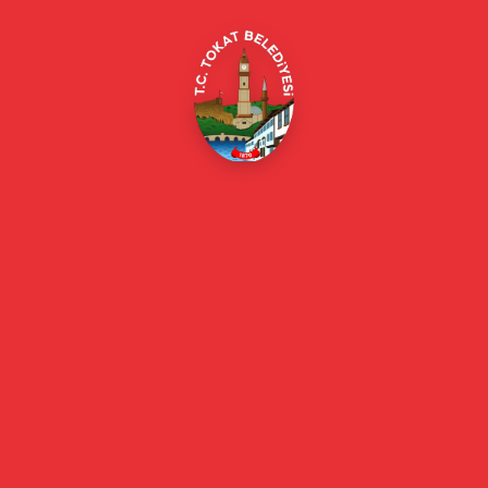
E-Belediye
Online Borç Ödeme
Başkan
Başkanın Özgeçmişi
Başkanın Mesajı
Başkan Fotoğrafları
Başkan Yardımcıları
Kurumsal
Eski Başkanlar
Meclis Üyeleri
Belediye Encümeni
Birim Müdürleri
Mahalle Muhtarlarımız
Faaliyet Raporları
Güncel
Haberler