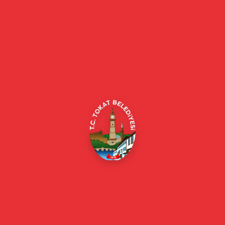
Tokat Belediyesi resmi web sitesi. Duyurular, haberler, etkinlikler,
projeler, belediye hizmetleri, vefat ilanları ve daha fazlası hakkında
güncel bilgiler.
Alipaşa, Gaziosmanpaşa Blv. No:184, 60100
Merkez/Tokat Merkez/Tokat
(0356) 214 22 20 / 153
beyazmasa@tokat.bel.tr
E-Belediye
Online Borç Ödeme
Başkan