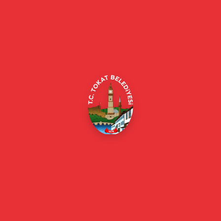
Tokat Belediyesi resmi web sitesi. Duyurular, haberler, etkinlikler,
projeler, belediye hizmetleri, vefat ilanları ve daha fazlası hakkında
güncel bilgiler.
Alipaşa, Gaziosmanpaşa Blv. No:184, 60100
Merkez/Tokat Merkez/Tokat
(0356) 214 22 20 / 153
beyazmasa@tokat.bel.tr
E-Belediye
Online Borç Ödeme
Başkan
Başkanın Özgeçmişi
Başkanın Mesajı
Başkan Fotoğrafları
Başkan Yardımcıları