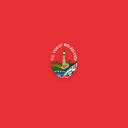
Tokat Belediyesi resmi web sitesi. Duyurular, haberler, etkinlikler,
projeler, belediye hizmetleri, vefat ilanları ve daha fazlası hakkında
güncel bilgiler.
Alipaşa, Gaziosmanpaşa Blv. No:184, 60100
Merkez/Tokat Merkez/Tokat
(0356) 214 22 20 / 153
beyazmasa@tokat.bel.tr
E-Belediye
Online Borç Ödeme
Başkan
Başkanın Özgeçmişi
Başkanın Mesajı
Başkan Fotoğrafları
Başkan Yardımcıları