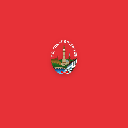
Tokat Belediyesi resmi web sitesi. Duyurular, haberler, etkinlikler,
projeler, belediye hizmetleri, vefat ilanları ve daha fazlası hakkında
güncel bilgiler.
Alipaşa, Gaziosmanpaşa Blv. No:184, 60100
Merkez/Tokat Merkez/Tokat
(0356) 214 22 20 / 153
beyazmasa@tokat.bel.tr
E-Belediye
Online Borç Ödeme
Başkan
Başkanın Özgeçmişi
Başkanın Mesajı
Başkan Fotoğrafları
Başkan Yardımcıları