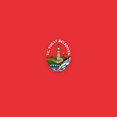
Tokat Belediyesi resmi web sitesi. Duyurular, haberler, etkinlikler,
projeler, belediye hizmetleri, vefat ilanları ve daha fazlası hakkında
güncel bilgiler.
Alipaşa, Gaziosmanpaşa Blv. No:184, 60100
Merkez/Tokat Merkez/Tokat
(0356) 214 22 20 / 153
beyazmasa@tokat.bel.tr
E-Belediye
Online Borç Ödeme
Başkan
Başkanın Özgeçmişi
Başkanın Mesajı
Başkan Fotoğrafları
Başkan Yardımcıları