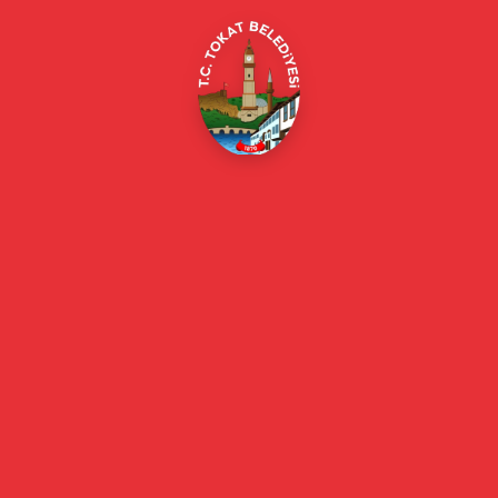
Online Borç Ödeme
Başkan
Başkanın Özgeçmişi
Başkanın Mesajı
Başkan Fotoğrafları
Başkan Yardımcıları
Kurumsal
Eski Başkanlar
Meclis Üyeleri
Belediye Encümeni
Birim Müdürleri
Mahalle Muhtarlarımız
Faaliyet Raporları
Güncel
Haberler
Videolu Haberler