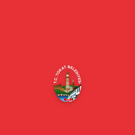
Tokat Belediyesi resmi web sitesi. Duyurular, haberler, etkinlikler,
projeler, belediye hizmetleri, vefat ilanları ve daha fazlası hakkında
güncel bilgiler.
Alipaşa, Gaziosmanpaşa Blv. No:184, 60100
Merkez/Tokat Merkez/Tokat
(0356) 214 22 20 / 153
beyazmasa@tokat.bel.tr
E-Belediye
Online Borç Ödeme