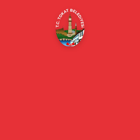
E-Belediye
Online Borç Ödeme
Başkan
Başkanın Özgeçmişi
Başkanın Mesajı
Başkan Fotoğrafları
Başkan Yardımcıları
Kurumsal
Eski Başkanlar
Meclis Üyeleri
Belediye Encümeni
Birim Müdürleri
Mahalle Muhtarlarımız
Faaliyet Raporları
Güncel
Haberler