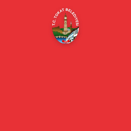
E-Belediye
Online Borç Ödeme
Başkan
Başkanın Özgeçmişi
Başkanın Mesajı
Başkan Fotoğrafları
Başkan Yardımcıları
Kurumsal
Eski Başkanlar
Meclis Üyeleri
Belediye Encümeni
Birim Müdürleri
Mahalle Muhtarlarımız
Faaliyet Raporları
Güncel
Haberler