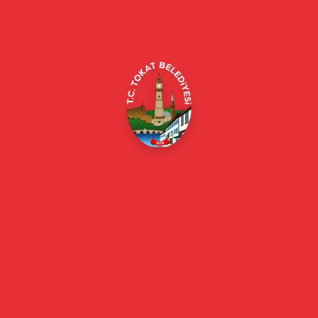
Merkez/Tokat Merkez/Tokat
(0356) 214 22 20 / 153
beyazmasa@tokat.bel.tr
E-Belediye
Online Borç Ödeme
Başkan
Başkanın Özgeçmişi
Başkanın Mesajı
Başkan Fotoğrafları
Başkan Yardımcıları
Kurumsal
Eski Başkanlar
Meclis Üyeleri
Belediye Encümeni
Birim Müdürleri
Mahalle Muhtarlarımız