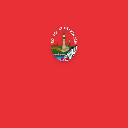
Alipaşa, Gaziosmanpaşa Blv. No:184, 60100
Merkez/Tokat Merkez/Tokat
(0356) 214 22 20 / 153
beyazmasa@tokat.bel.tr
E-Belediye
Online Borç Ödeme
Başkan
Başkanın Özgeçmişi
Başkanın Mesajı
Başkan Fotoğrafları
Başkan Yardımcıları
Kurumsal
Eski Başkanlar
Meclis Üyeleri
Belediye Encümeni