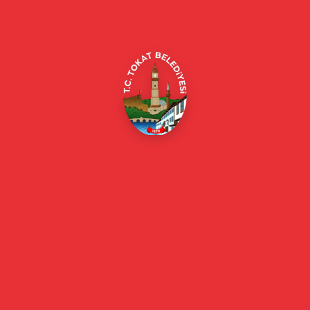
Merkez/Tokat Merkez/Tokat
(0356) 214 22 20 / 153
beyazmasa@tokat.bel.tr
E-Belediye
Online Borç Ödeme
Başkan
Başkanın Özgeçmişi
Başkanın Mesajı
Başkan Fotoğrafları
Başkan Yardımcıları
Kurumsal
Eski Başkanlar
Meclis Üyeleri
Belediye Encümeni
Birim Müdürleri
Mahalle Muhtarlarımız