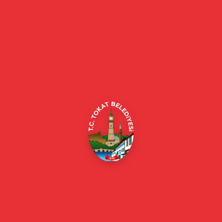
Tokat Belediyesi resmi web sitesi. Duyurular, haberler, etkinlikler,
projeler, belediye hizmetleri, vefat ilanları ve daha fazlası hakkında
güncel bilgiler.
Alipaşa, Gaziosmanpaşa Blv. No:184, 60100
Merkez/Tokat Merkez/Tokat
(0356) 214 22 20 / 153
beyazmasa@tokat.bel.tr
E-Belediye
Online Borç Ödeme