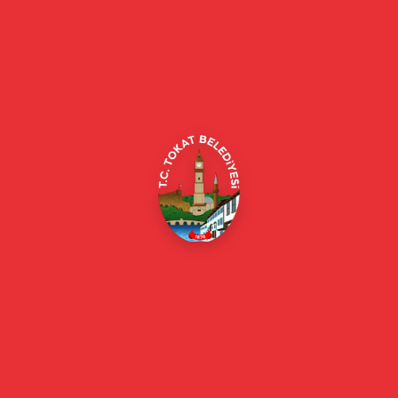
Tokat Belediyesi resmi web sitesi. Duyurular, haberler, etkinlikler,
projeler, belediye hizmetleri, vefat ilanları ve daha fazlası hakkında
güncel bilgiler.
Alipaşa, Gaziosmanpaşa Blv. No:184, 60100
Merkez/Tokat Merkez/Tokat
(0356) 214 22 20 / 153
beyazmasa@tokat.bel.tr
E-Belediye
Online Borç Ödeme
Başkan
Başkanın Özgeçmişi
Başkanın Mesajı
Başkan Fotoğrafları
Başkan Yardımcıları