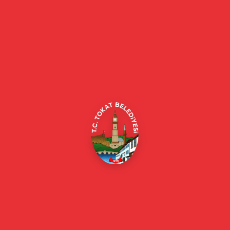
Tokat Belediyesi resmi web sitesi. Duyurular, haberler, etkinlikler,
projeler, belediye hizmetleri, vefat ilanları ve daha fazlası hakkında
güncel bilgiler.
Alipaşa, Gaziosmanpaşa Blv. No:184, 60100
Merkez/Tokat Merkez/Tokat
(0356) 214 22 20 / 153
beyazmasa@tokat.bel.tr
E-Belediye
Online Borç Ödeme
Başkan