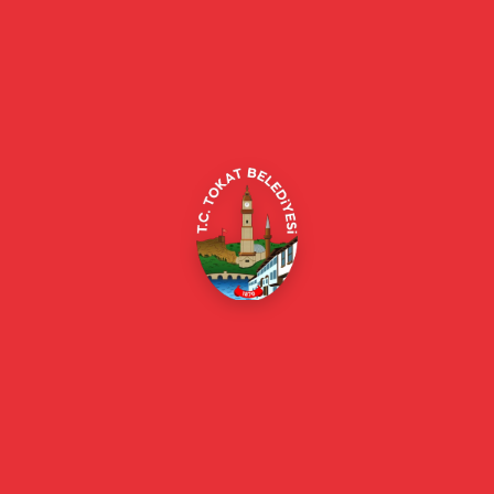
Tokat Belediyesi resmi web sitesi. Duyurular, haberler, etkinlikler,
projeler, belediye hizmetleri, vefat ilanları ve daha fazlası hakkında
güncel bilgiler.
Alipaşa, Gaziosmanpaşa Blv. No:184, 60100
Merkez/Tokat Merkez/Tokat
(0356) 214 22 20 / 153
beyazmasa@tokat.bel.tr
E-Belediye
Online Borç Ödeme
Başkan
Başkanın Özgeçmişi
Başkanın Mesajı
Başkan Fotoğrafları
Başkan Yardımcıları