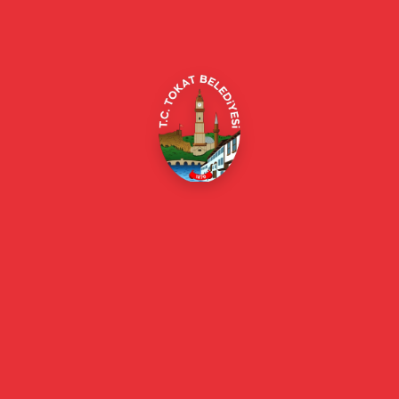
Alipaşa, Gaziosmanpaşa Blv. No:184, 60100
Merkez/Tokat Merkez/Tokat
(0356) 214 22 20 / 153
beyazmasa@tokat.bel.tr
E-Belediye
Online Borç Ödeme
Başkan
Başkanın Özgeçmişi
Başkanın Mesajı
Başkan Fotoğrafları
Başkan Yardımcıları
Kurumsal
Eski Başkanlar
Meclis Üyeleri
Belediye Encümeni
Birim Müdürleri