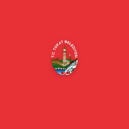
Tokat Belediyesi resmi web sitesi. Duyurular, haberler, etkinlikler,
projeler, belediye hizmetleri, vefat ilanları ve daha fazlası hakkında
güncel bilgiler.
Alipaşa, Gaziosmanpaşa Blv. No:184, 60100
Merkez/Tokat Merkez/Tokat
(0356) 214 22 20 / 153
beyazmasa@tokat.bel.tr
E-Belediye
Online Borç Ödeme
Başkan
Başkanın Özgeçmişi
Başkanın Mesajı
Başkan Fotoğrafları
Başkan Yardımcıları