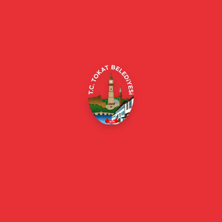
Tokat Belediyesi resmi web sitesi. Duyurular, haberler, etkinlikler,
projeler, belediye hizmetleri, vefat ilanları ve daha fazlası hakkında
güncel bilgiler.
Alipaşa, Gaziosmanpaşa Blv. No:184, 60100
Merkez/Tokat Merkez/Tokat
(0356) 214 22 20 / 153
beyazmasa@tokat.bel.tr
E-Belediye
Online Borç Ödeme
Başkan
Başkanın Özgeçmişi
Başkanın Mesajı
Başkan Fotoğrafları
Başkan Yardımcıları
Kurumsal