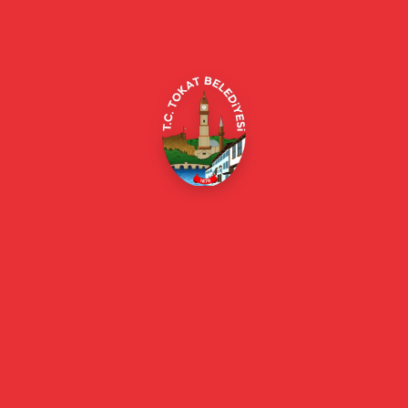
Alipaşa, Gaziosmanpaşa Blv. No:184, 60100
Merkez/Tokat Merkez/Tokat
(0356) 214 22 20 / 153
beyazmasa@tokat.bel.tr
E-Belediye
Online Borç Ödeme
Başkan
Başkanın Özgeçmişi
Başkanın Mesajı
Başkan Fotoğrafları
Başkan Yardımcıları
Kurumsal
Eski Başkanlar
Meclis Üyeleri
Belediye Encümeni
Birim Müdürleri