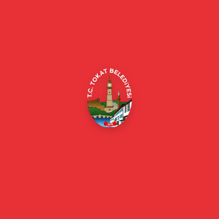
Tokat Belediyesi resmi web sitesi. Duyurular, haberler, etkinlikler,
projeler, belediye hizmetleri, vefat ilanları ve daha fazlası hakkında
güncel bilgiler.
Alipaşa, Gaziosmanpaşa Blv. No:184, 60100
Merkez/Tokat Merkez/Tokat
(0356) 214 22 20 / 153
beyazmasa@tokat.bel.tr
E-Belediye
Online Borç Ödeme
Başkan
Başkanın Özgeçmişi
Başkanın Mesajı
Başkan Fotoğrafları
Başkan Yardımcıları