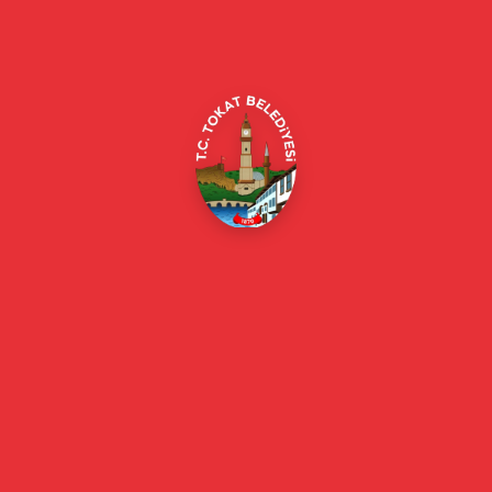
Merkez/Tokat Merkez/Tokat
(0356) 214 22 20 / 153
beyazmasa@tokat.bel.tr
E-Belediye
Online Borç Ödeme
Başkan
Başkanın Özgeçmişi
Başkanın Mesajı
Başkan Fotoğrafları
Başkan Yardımcıları
Kurumsal
Eski Başkanlar
Meclis Üyeleri
Belediye Encümeni
Birim Müdürleri
Mahalle Muhtarlarımız