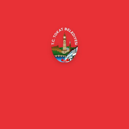
Alipaşa, Gaziosmanpaşa Blv. No:184, 60100
Merkez/Tokat Merkez/Tokat
(0356) 214 22 20 / 153
beyazmasa@tokat.bel.tr
E-Belediye
Online Borç Ödeme
Başkan
Başkanın Özgeçmişi
Başkanın Mesajı
Başkan Fotoğrafları
Başkan Yardımcıları
Kurumsal
Eski Başkanlar
Meclis Üyeleri
Belediye Encümeni
Birim Müdürleri