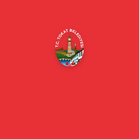
Alipaşa, Gaziosmanpaşa Blv. No:184, 60100
Merkez/Tokat Merkez/Tokat
(0356) 214 22 20 / 153
beyazmasa@tokat.bel.tr
E-Belediye
Online Borç Ödeme
Başkan
Başkanın Özgeçmişi
Başkanın Mesajı
Başkan Fotoğrafları
Başkan Yardımcıları
Kurumsal
Eski Başkanlar
Meclis Üyeleri
Belediye Encümeni