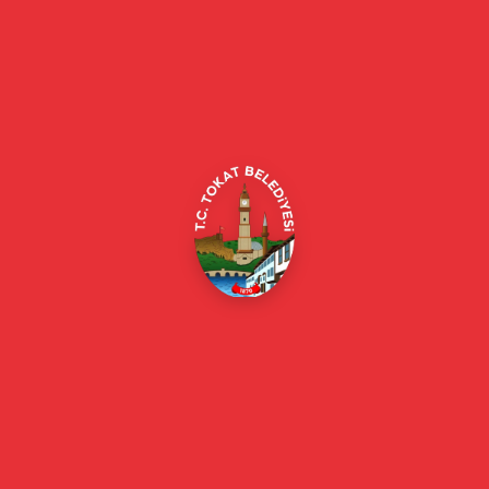
Tokat Belediyesi resmi web sitesi. Duyurular, haberler, etkinlikler,
projeler, belediye hizmetleri, vefat ilanları ve daha fazlası hakkında
güncel bilgiler.
Alipaşa, Gaziosmanpaşa Blv. No:184, 60100
Merkez/Tokat Merkez/Tokat
(0356) 214 22 20 / 153
beyazmasa@tokat.bel.tr
E-Belediye
Online Borç Ödeme
Başkan
Başkanın Özgeçmişi
Başkanın Mesajı
Başkan Fotoğrafları
Başkan Yardımcıları