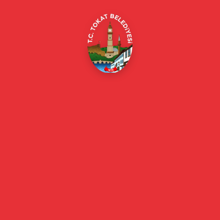
E-Belediye
Online Borç Ödeme
Başkan
Başkanın Özgeçmişi
Başkanın Mesajı
Başkan Fotoğrafları
Başkan Yardımcıları
Kurumsal
Eski Başkanlar
Meclis Üyeleri
Belediye Encümeni
Birim Müdürleri
Mahalle Muhtarlarımız
Faaliyet Raporları
Güncel
Haberler