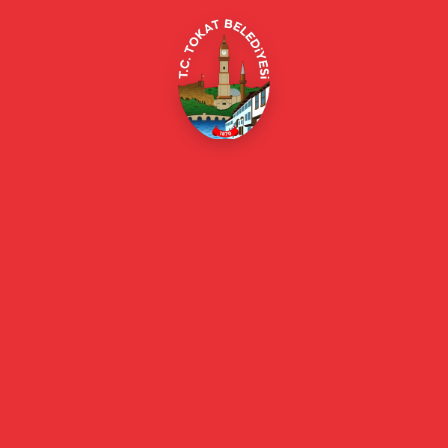
Online Borç Ödeme
Başkan
Başkanın Özgeçmişi
Başkanın Mesajı
Başkan Fotoğrafları
Başkan Yardımcıları
Kurumsal
Eski Başkanlar
Meclis Üyeleri
Belediye Encümeni
Birim Müdürleri
Mahalle Muhtarlarımız
Faaliyet Raporları
Güncel
Haberler
Videolu Haberler