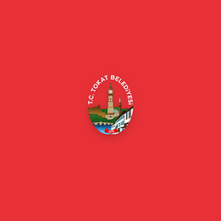
Tokat Belediyesi resmi web sitesi. Duyurular, haberler, etkinlikler,
projeler, belediye hizmetleri, vefat ilanları ve daha fazlası hakkında
güncel bilgiler.
Alipaşa, Gaziosmanpaşa Blv. No:184, 60100
Merkez/Tokat Merkez/Tokat
(0356) 214 22 20 / 153
beyazmasa@tokat.bel.tr
E-Belediye
Online Borç Ödeme
Başkan
Başkanın Özgeçmişi
Başkanın Mesajı
Başkan Fotoğrafları
Başkan Yardımcıları