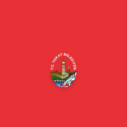
Tokat Belediyesi resmi web sitesi. Duyurular, haberler, etkinlikler,
projeler, belediye hizmetleri, vefat ilanları ve daha fazlası hakkında
güncel bilgiler.
Alipaşa, Gaziosmanpaşa Blv. No:184, 60100
Merkez/Tokat Merkez/Tokat
(0356) 214 22 20 / 153
beyazmasa@tokat.bel.tr
E-Belediye
Online Borç Ödeme
Başkan