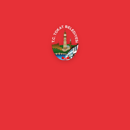
Merkez/Tokat Merkez/Tokat
(0356) 214 22 20 / 153
beyazmasa@tokat.bel.tr
E-Belediye
Online Borç Ödeme
Başkan
Başkanın Özgeçmişi
Başkanın Mesajı
Başkan Fotoğrafları
Başkan Yardımcıları
Kurumsal
Eski Başkanlar
Meclis Üyeleri
Belediye Encümeni
Birim Müdürleri
Mahalle Muhtarlarımız