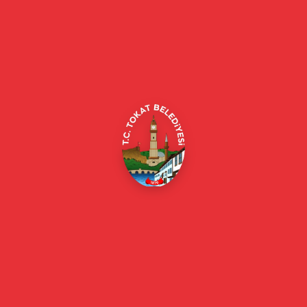
Tokat Belediyesi resmi web sitesi. Duyurular, haberler, etkinlikler,
projeler, belediye hizmetleri, vefat ilanları ve daha fazlası hakkında
güncel bilgiler.
Alipaşa, Gaziosmanpaşa Blv. No:184, 60100
Merkez/Tokat Merkez/Tokat
(0356) 214 22 20 / 153
beyazmasa@tokat.bel.tr
E-Belediye
Online Borç Ödeme
Başkan
Başkanın Özgeçmişi
Başkanın Mesajı
Başkan Fotoğrafları
Başkan Yardımcıları