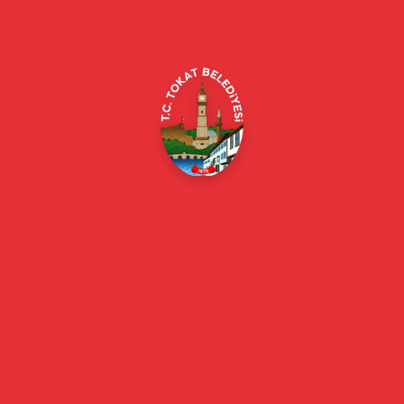
Merkez/Tokat Merkez/Tokat
(0356) 214 22 20 / 153
beyazmasa@tokat.bel.tr
E-Belediye
Online Borç Ödeme
Başkan
Başkanın Özgeçmişi
Başkanın Mesajı
Başkan Fotoğrafları
Başkan Yardımcıları
Kurumsal
Eski Başkanlar
Meclis Üyeleri
Belediye Encümeni
Birim Müdürleri
Mahalle Muhtarlarımız