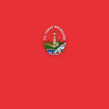
Alipaşa, Gaziosmanpaşa Blv. No:184, 60100
Merkez/Tokat Merkez/Tokat
(0356) 214 22 20 / 153
beyazmasa@tokat.bel.tr
E-Belediye
Online Borç Ödeme
Başkan
Başkanın Özgeçmişi
Başkanın Mesajı
Başkan Fotoğrafları
Başkan Yardımcıları
Kurumsal
Eski Başkanlar
Meclis Üyeleri
Belediye Encümeni