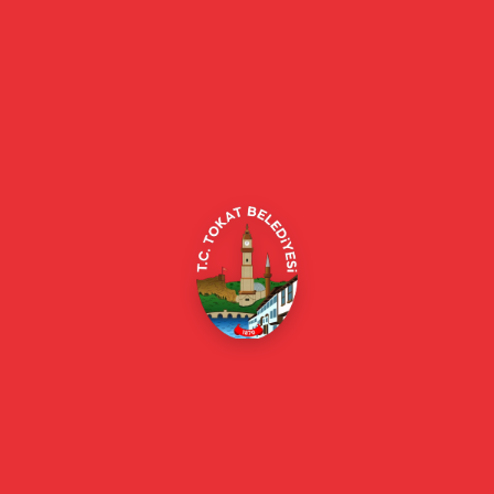
Tokat Belediyesi resmi web sitesi. Duyurular, haberler, etkinlikler,
projeler, belediye hizmetleri, vefat ilanları ve daha fazlası hakkında
güncel bilgiler.
Alipaşa, Gaziosmanpaşa Blv. No:184, 60100
Merkez/Tokat Merkez/Tokat
(0356) 214 22 20 / 153
beyazmasa@tokat.bel.tr
E-Belediye
Online Borç Ödeme
Başkan