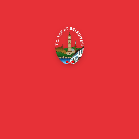
Merkez/Tokat Merkez/Tokat
(0356) 214 22 20 / 153
beyazmasa@tokat.bel.tr
E-Belediye
Online Borç Ödeme
Başkan
Başkanın Özgeçmişi
Başkanın Mesajı
Başkan Fotoğrafları
Başkan Yardımcıları
Kurumsal
Eski Başkanlar
Meclis Üyeleri
Belediye Encümeni
Birim Müdürleri
Mahalle Muhtarlarımız