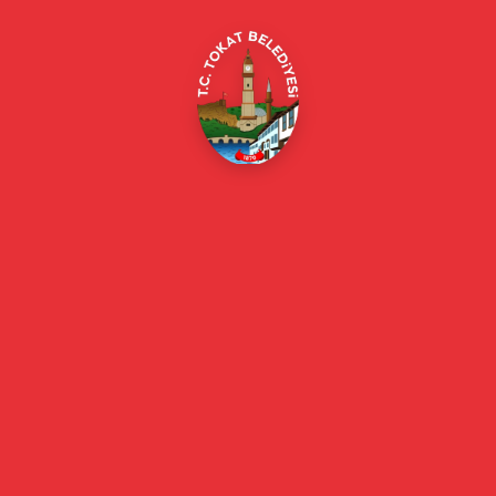
E-Belediye
Online Borç Ödeme
Başkan
Başkanın Özgeçmişi
Başkanın Mesajı
Başkan Fotoğrafları
Başkan Yardımcıları
Kurumsal
Eski Başkanlar
Meclis Üyeleri
Belediye Encümeni
Birim Müdürleri
Mahalle Muhtarlarımız
Faaliyet Raporları
Güncel
Haberler