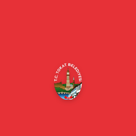
Tokat Belediyesi resmi web sitesi. Duyurular, haberler, etkinlikler,
projeler, belediye hizmetleri, vefat ilanları ve daha fazlası hakkında
güncel bilgiler.
Alipaşa, Gaziosmanpaşa Blv. No:184, 60100
Merkez/Tokat Merkez/Tokat
(0356) 214 22 20 / 153
beyazmasa@tokat.bel.tr
E-Belediye
Online Borç Ödeme
Başkan