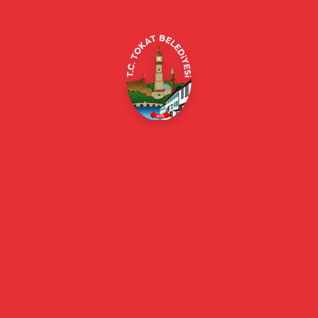
E-Belediye
Online Borç Ödeme
Başkan
Başkanın Özgeçmişi
Başkanın Mesajı
Başkan Fotoğrafları
Başkan Yardımcıları
Kurumsal
Eski Başkanlar
Meclis Üyeleri
Belediye Encümeni
Birim Müdürleri
Mahalle Muhtarlarımız
Faaliyet Raporları
Güncel