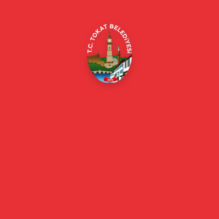
E-Belediye
Online Borç Ödeme
Başkan
Başkanın Özgeçmişi
Başkanın Mesajı
Başkan Fotoğrafları
Başkan Yardımcıları
Kurumsal
Eski Başkanlar
Meclis Üyeleri
Belediye Encümeni
Birim Müdürleri
Mahalle Muhtarlarımız
Faaliyet Raporları
Güncel