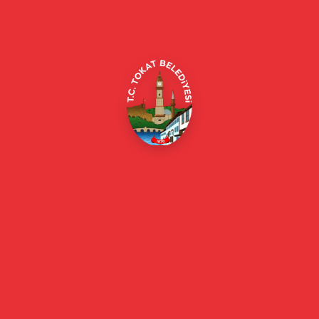
Alipaşa, Gaziosmanpaşa Blv. No:184, 60100
Merkez/Tokat Merkez/Tokat
(0356) 214 22 20 / 153
beyazmasa@tokat.bel.tr
E-Belediye
Online Borç Ödeme
Başkan
Başkanın Özgeçmişi
Başkanın Mesajı
Başkan Fotoğrafları
Başkan Yardımcıları
Kurumsal
Eski Başkanlar
Meclis Üyeleri
Belediye Encümeni
Birim Müdürleri