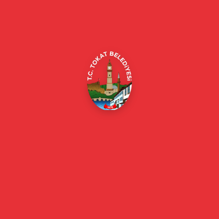
Alipaşa, Gaziosmanpaşa Blv. No:184, 60100
Merkez/Tokat Merkez/Tokat
(0356) 214 22 20 / 153
beyazmasa@tokat.bel.tr
E-Belediye
Online Borç Ödeme
Başkan
Başkanın Özgeçmişi
Başkanın Mesajı
Başkan Fotoğrafları
Başkan Yardımcıları
Kurumsal
Eski Başkanlar
Meclis Üyeleri
Belediye Encümeni