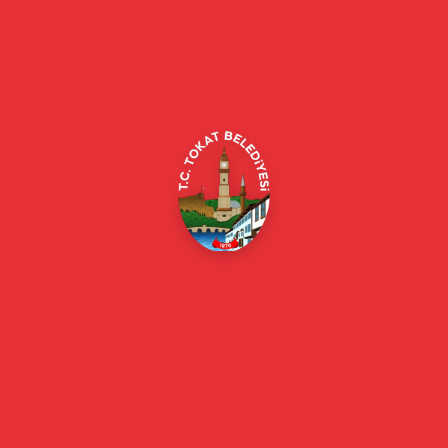
Tokat Belediyesi resmi web sitesi. Duyurular, haberler, etkinlikler,
projeler, belediye hizmetleri, vefat ilanları ve daha fazlası hakkında
güncel bilgiler.
Alipaşa, Gaziosmanpaşa Blv. No:184, 60100
Merkez/Tokat Merkez/Tokat
(0356) 214 22 20 / 153
beyazmasa@tokat.bel.tr
E-Belediye
Online Borç Ödeme
Başkan
Başkanın Özgeçmişi
Başkanın Mesajı
Başkan Fotoğrafları
Başkan Yardımcıları
Kurumsal