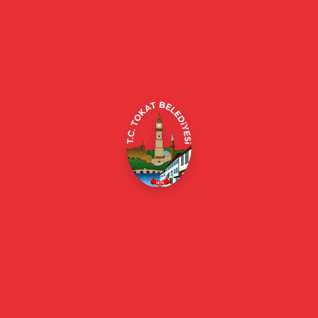
Tokat Belediyesi resmi web sitesi. Duyurular, haberler, etkinlikler,
projeler, belediye hizmetleri, vefat ilanları ve daha fazlası hakkında
güncel bilgiler.
Alipaşa, Gaziosmanpaşa Blv. No:184, 60100
Merkez/Tokat Merkez/Tokat
(0356) 214 22 20 / 153
beyazmasa@tokat.bel.tr
E-Belediye
Online Borç Ödeme
Başkan
Başkanın Özgeçmişi
Başkanın Mesajı
Başkan Fotoğrafları
Başkan Yardımcıları
Kurumsal