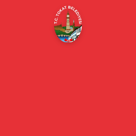
Online Borç Ödeme
Başkan
Başkanın Özgeçmişi
Başkanın Mesajı
Başkan Fotoğrafları
Başkan Yardımcıları
Kurumsal
Eski Başkanlar
Meclis Üyeleri
Belediye Encümeni
Birim Müdürleri
Mahalle Muhtarlarımız
Faaliyet Raporları
Güncel
Haberler
Videolu Haberler